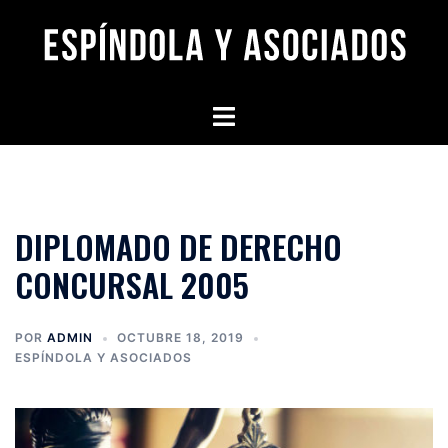
Saltar
al
contenido
Alternar
menú
DIPLOMADO DE DERECHO
CONCURSAL 2005
POR
ADMIN
OCTUBRE 18, 2019
ESPÍNDOLA Y ASOCIADOS