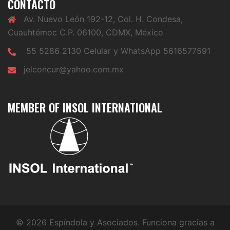
CONTACTO
Av. Nuevo León 192-12, Col. H. Condesa,
Cuauhtémoc C.P. 06100, CDMX, México
55 5286 2130 Celular y WhatsApp 5616577591
jelconcur@yahoo.com.mx
MEMBER OF INSOL INTERNATIONAL
© 2026 Espíndola y Asociados. Funciona gracias a